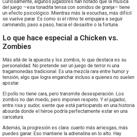
Curiosamente, algunos jugadores han notado que la música
del juego —esa tonadita tensa con sonidos de granja— tiene
un efecto psicológico. Mientras más la escuchas, más difícil
se vuelve parar. Es como si el ritmo te empujara a seguir
caminando, paso a paso, hacia el desastre o la fortuna.
Lo que hace especial a Chicken vs.
Zombies
Más allá de la apuesta y los zombis, lo que destaca es su
personalidad. No pretende ser un juego de terror ni una
tragamonedas tradicional. Es una mezcla rara entre humor y
tensión, algo que logra enganchar incluso a quienes no suelen
apostar.
El pollo no tiene cara, pero transmite desesperación. Los
zombis no dan miedo, pero imponen respeto. Y el jugador,
entre risa y sudor, siente que está participando en una historia
absurda donde el héroe podría perfectamente estar en una
caricatura.
Además, la progresión es clara: cuanto más arriesgas, más
puedes ganar. Eso mantiene la adrenalina en lo alto. Hay