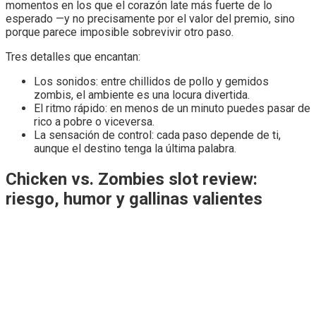
momentos en los que el corazón late más fuerte de lo
esperado —y no precisamente por el valor del premio, sino
porque parece imposible sobrevivir otro paso.
Tres detalles que encantan:
Los sonidos: entre chillidos de pollo y gemidos
zombis, el ambiente es una locura divertida.
El ritmo rápido: en menos de un minuto puedes pasar de
rico a pobre o viceversa.
La sensación de control: cada paso depende de ti,
aunque el destino tenga la última palabra.
Chicken vs. Zombies slot review:
riesgo, humor y gallinas valientes