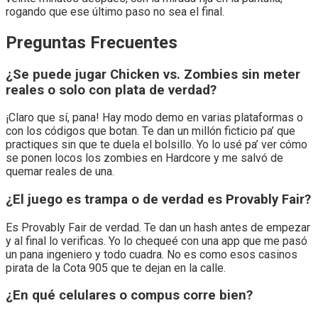
rogando que ese último paso no sea el final.
Preguntas Frecuentes
¿Se puede jugar Chicken vs. Zombies sin meter
reales o solo con plata de verdad?
¡Claro que sí, pana! Hay modo demo en varias plataformas o
con los códigos que botan. Te dan un millón ficticio pa’ que
practiques sin que te duela el bolsillo. Yo lo usé pa’ ver cómo
se ponen locos los zombies en Hardcore y me salvó de
quemar reales de una.
¿El juego es trampa o de verdad es Provably Fair?
Es Provably Fair de verdad. Te dan un hash antes de empezar
y al final lo verificas. Yo lo chequeé con una app que me pasó
un pana ingeniero y todo cuadra. No es como esos casinos
pirata de la Cota 905 que te dejan en la calle.
¿En qué celulares o compus corre bien?