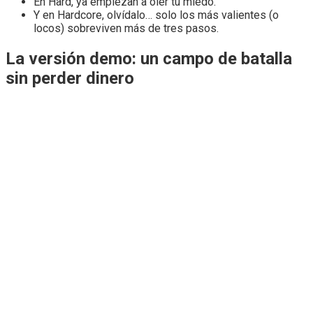
En Hard, ya empiezan a oler tu miedo.
Y en Hardcore, olvídalo… solo los más valientes (o
locos) sobreviven más de tres pasos.
La versión demo: un campo de batalla
sin perder dinero