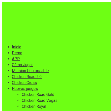
Skip
to
content
Inicio
Demo
APP
Cómo Jugar
Mission Uncrossable
Chicken Road 2.0
Chicken Cross
Nuevos juegos
Chicken Road Gold
Chicken Road Vegas
Chicken Royal