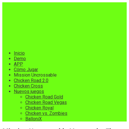
Skip
to
content
Inicio
Demo
APP
Cómo Jugar
Mission Uncrossable
Chicken Road 2.0
Chicken Cross
Nuevos juegos
Chicken Road Gold
Chicken Road Vegas
Chicken Royal
Chicken vs. Zombies
BalloniX