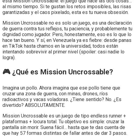
está Mission Uncrossable: el juego que hace las dos cosas…
al mismo tiempo. Si te gustan los retos imposibles, las risas
garantizadas y el caos pixelado, esta es tu nueva obsesión.
Mission Uncrossable no es solo un juego, es una declaración
de guerra contra tus reflejos, tu paciencia, y probablemente tu
dignidad como jugador. Pero, honestamente, eso es lo que lo
hace tan bueno. Y sí, en Venezuela ya es fiebre: desde panas
en TikTok hasta chamos en la universidad, todos están
intentando sobrevivir al primer nivel (spoiler: casi nadie lo
logra).
🎮 ¿Qué es Mission Uncrossable?
Imagina un pollo. Ahora imagina que ese pollo tiene que
cruzar una zona de guerra, con minas, drones, ríos
radioactivos y vacas voladoras. ¿Tiene sentido? No. ¿Es
divertido? ABSOLUTAMENTE.
Mission Uncrossable es un juego de tipo endless runner +
plataformas + locura total. Tu objetivo es simple: cruzar la
pantalla sin morir. Suena fácil… hasta que te das cuenta de
que hay 57 formas distintas de fallar antes de dar 3 pasos.