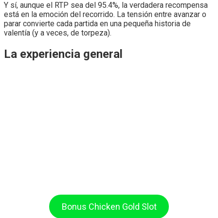
Y sí, aunque el RTP sea del 95.4%, la verdadera recompensa
está en la emoción del recorrido. La tensión entre avanzar o
parar convierte cada partida en una pequeña historia de
valentía (y a veces, de torpeza).
La experiencia general
Bonus Chicken Gold Slot