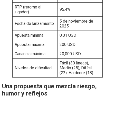
RTP (retorno al
95.4%
jugador)
5 de noviembre de
Fecha de lanzamiento
2025
Apuesta mínima
0.01 USD
Apuesta máxima
200 USD
Ganancia máxima
20,000 USD
Fácil (30 líneas),
Niveles de dificultad
Medio (25), Difícil
(22), Hardcore (18)
Una propuesta que mezcla riesgo,
humor y reflejos