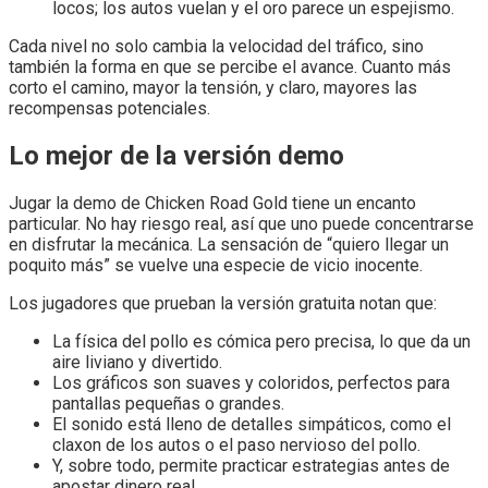
locos; los autos vuelan y el oro parece un espejismo.
Cada nivel no solo cambia la velocidad del tráfico, sino
también la forma en que se percibe el avance. Cuanto más
corto el camino, mayor la tensión, y claro, mayores las
recompensas potenciales.
Lo mejor de la versión demo
Jugar la demo de Chicken Road Gold tiene un encanto
particular. No hay riesgo real, así que uno puede concentrarse
en disfrutar la mecánica. La sensación de “quiero llegar un
poquito más” se vuelve una especie de vicio inocente.
Los jugadores que prueban la versión gratuita notan que:
La física del pollo es cómica pero precisa, lo que da un
aire liviano y divertido.
Los gráficos son suaves y coloridos, perfectos para
pantallas pequeñas o grandes.
El sonido está lleno de detalles simpáticos, como el
claxon de los autos o el paso nervioso del pollo.
Y, sobre todo, permite practicar estrategias antes de
apostar dinero real.