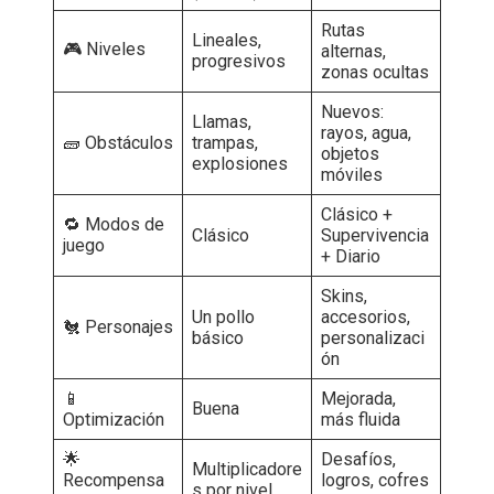
Rutas
Lineales,
🎮 Niveles
alternas,
progresivos
zonas ocultas
Nuevos:
Llamas,
rayos, agua,
🧱 Obstáculos
trampas,
objetos
explosiones
móviles
Clásico +
🔁 Modos de
Clásico
Supervivencia
juego
+ Diario
Skins,
Un pollo
accesorios,
🐔 Personajes
básico
personalizaci
ón
📱
Mejorada,
Buena
Optimización
más fluida
🌟
Desafíos,
Multiplicadore
Recompensa
logros, cofres
s por nivel