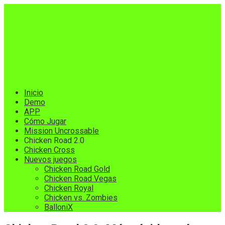
Skip
to
content
Inicio
Demo
APP
Cómo Jugar
Mission Uncrossable
Chicken Road 2.0
Chicken Cross
Nuevos juegos
Chicken Road Gold
Chicken Road Vegas
Chicken Royal
Chicken vs. Zombies
BalloniX