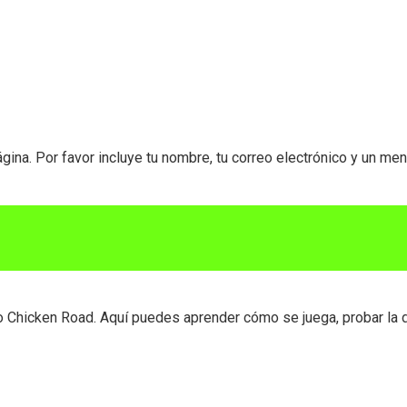
gina. Por favor incluye tu nombre, tu correo electrónico y un m
go Chicken Road. Aquí puedes aprender cómo se juega, probar la 