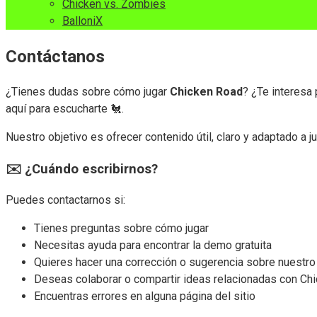
Chicken vs. Zombies
BalloniX
Contáctanos
¿Tienes dudas sobre cómo jugar
Chicken Road
? ¿Te interesa
aquí para escucharte 🐔.
Nuestro objetivo es ofrecer contenido útil, claro y adaptado a
✉️ ¿Cuándo escribirnos?
Puedes contactarnos si:
Tienes preguntas sobre cómo jugar
Necesitas ayuda para encontrar la demo gratuita
Quieres hacer una corrección o sugerencia sobre nuestro
Deseas colaborar o compartir ideas relacionadas con Ch
Encuentras errores en alguna página del sitio