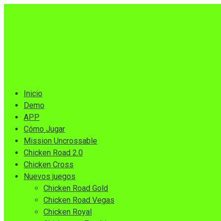
Skip
to
content
Inicio
Demo
APP
Cómo Jugar
Mission Uncrossable
Chicken Road 2.0
Chicken Cross
Nuevos juegos
Chicken Road Gold
Chicken Road Vegas
Chicken Royal