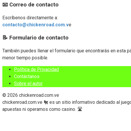
📧 Correo de contacto
Escríbenos directamente a:
contacto@chickenroad.com.v
e
📝 Formulario de contacto
También puedes llenar el formulario que encontrarás en esta pá
menor tiempo posible.
Política de Privacidad
Contáctanos
Sobre el autor
© 2026 chickenroad.com.ve
chickenroad.com.ve 🐔 es un sitio informativo dedicado al jue
apuestas ni operamos como casino. 🛣️